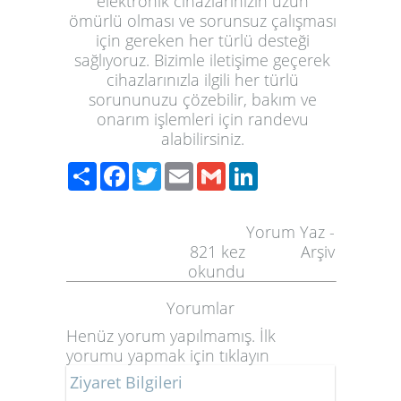
elektronik cihazlarınızın uzun
ömürlü olması ve sorunsuz çalışması
için gereken her türlü desteği
sağlıyoruz. Bizimle iletişime geçerek
cihazlarınızla ilgili her türlü
sorununuzu çözebilir, bakım ve
onarım işlemleri için randevu
alabilirsiniz.
Paylaş
Facebook
Twitter
Email
Gmail
LinkedIn
Yorum Yaz
-
821
kez
Arşiv
okundu
Yorumlar
Henüz yorum yapılmamış. İlk
yorumu yapmak için
tıklayın
Ziyaret Bilgileri