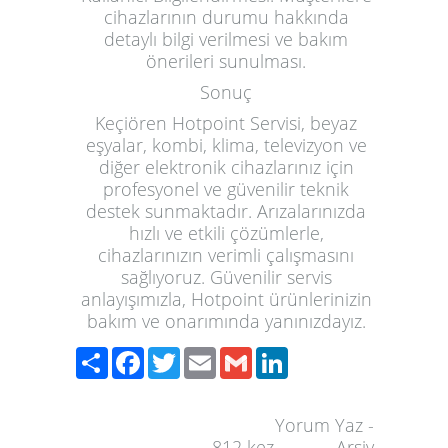
cihazlarının durumu hakkında
detaylı bilgi verilmesi ve bakım
önerileri sunulması.
Sonuç
Keçiören Hotpoint Servisi, beyaz
eşyalar, kombi, klima, televizyon ve
diğer elektronik cihazlarınız için
profesyonel ve güvenilir teknik
destek sunmaktadır. Arızalarınızda
hızlı ve etkili çözümlerle,
cihazlarınızın verimli çalışmasını
sağlıyoruz. Güvenilir servis
anlayışımızla, Hotpoint ürünlerinizin
bakım ve onarımında yanınızdayız.
Paylaş
Facebook
Twitter
Email
Gmail
LinkedIn
Yorum Yaz
-
812
kez
Arşiv