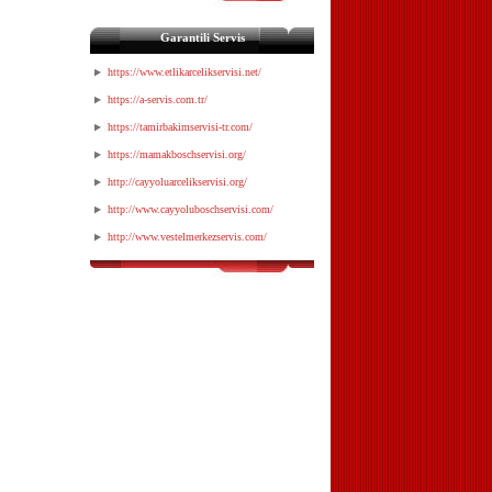
Garantili Servis
https://www.etlikarcelikservisi.net/
https://a-servis.com.tr/
https://tamirbakimservisi-tr.com/
https://mamakboschservisi.org/
http://cayyoluarcelikservisi.org/
http://www.cayyoluboschservisi.com/
http://www.vestelmerkezservis.com/