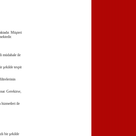
aktadır. Müşteri
mektedir.
li müdahale ile
r şekilde tespit
ltrelerinin
unar. Gerekirse,
 hizmetleri ile
ı bir şekilde