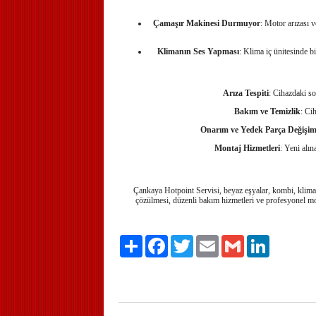
Çamaşır Makinesi Durmuyor
: Motor arızası v
Klimanın Ses Yapması
: Klima iç ünitesinde b
Arıza Tespiti
: Cihazdaki so
Bakım ve Temizlik
: Ci
Onarım ve Yedek Parça Değişim
Montaj Hizmetleri
: Yeni alın
Çankaya Hotpoint Servisi, beyaz eşyalar, kombi, klima ve
çözülmesi, düzenli bakım hizmetleri ve profesyonel mo
Paylaş
Facebook
Twitter
Email
Gmail
LinkedIn