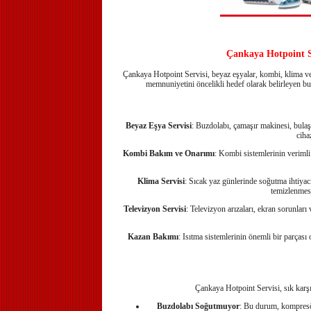
Çankaya Hotpoint S
Çankaya Hotpoint Servisi, beyaz eşyalar, kombi, klima ve t
memnuniyetini öncelikli hedef olarak belirleyen bu
Beyaz Eşya Servisi
: Buzdolabı, çamaşır makinesi, bulaşı
ciha
Kombi Bakım ve Onarımı
: Kombi sistemlerinin verimli 
Klima Servisi
: Sıcak yaz günlerinde soğutma ihtiyacı
temizlenmesi
Televizyon Servisi
: Televizyon arızaları, ekran sorunlar
Kazan Bakımı
: Isıtma sistemlerinin önemli bir parçası 
Çankaya Hotpoint Servisi, sık karşıl
Buzdolabı Soğutmuyor
: Bu durum, kompresör