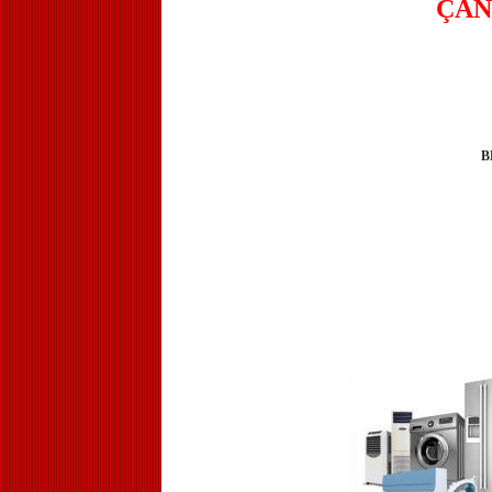
ÇAN
B