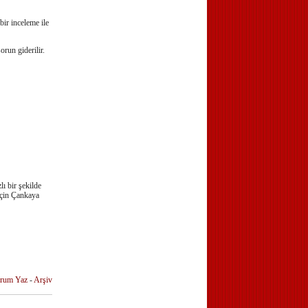
bir inceleme ile
orun giderilir.
ı bir şekilde
için Çankaya
rum Yaz
-
Arşiv