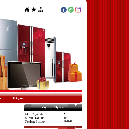
i
İletişim
Ziyaret Bilgileri
Aktif Ziyaretçi
2
Bugün Toplam
35
Toplam Ziyaret
103068