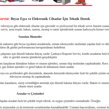
ervisi
: Beyaz Eşya ve Elektronik Cihazlar İçin Teknik Destek
elevizyon gibi elektronik cihazlar için güvenilir ve profesyonel bir teknik servis hizmeti sunm
 servis, arıza tespiti, bakım, onarım, montaj ve tamir işlemlerinde uzman kadrosuyla hizmet ver
Sunulan Hizmetler
k makinesi gibi beyaz eşyaların arızalarında, uzman teknisyenler tarafından yapılan hızlı ve etki
zların ilk günkü performansına kavuşturulması hedeflenir.
çalışması için düzenli bakıma ihtiyaç vardır. Çankaya Hotpoint Servisi, kombi arızalarını hızlı bi
eder ve gerekli onarım işlemlerini gerçekleştirir.
nı karşılayan klimaların bakım ve onarım işlemleri, uzman ekip tarafından yapılmaktadır. Hava fi
, gaz dolum işlemleri ve genel bakım ile klimanızın ömrü uzatılır.
ı veya ses problemleri gibi durumlarda, alanında deneyimli teknisyenler hızlı bir şekilde çözüm s
televizyon montajı da yapılmaktadır.
olan kazanların, enerji verimliliğini artırmak için düzenli bakıma ihtiyacı vardır. Bakım ve onarım
cihazın ömrü uzatılır.
Arızalar ve Çözümleri
aşılan arızaları hızlı bir şekilde tespit ederek, en uygun çözümleri sunmaktadır. Örneğin:
 arızasından ya da termostat sorunlarından kaynaklanabilir. Uzmana başvurulması, sorunun hızl