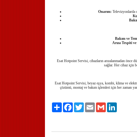
Onarım:
Televizyonlarda o
Ku
Bakı
Bakım ve Temi
Arıza Tespiti v
Esat Hotpoint Servisi, cihazların arızalanmadan önce dü
sağlar. Her cihaz için 
Esat Hotpoint Servisi, beyaz eşya, kombi, klima ve elektro
çözümü, montaj ve bakım işlemleri için her zaman yanı
Paylaş
Facebook
Twitter
Email
Gmail
LinkedIn