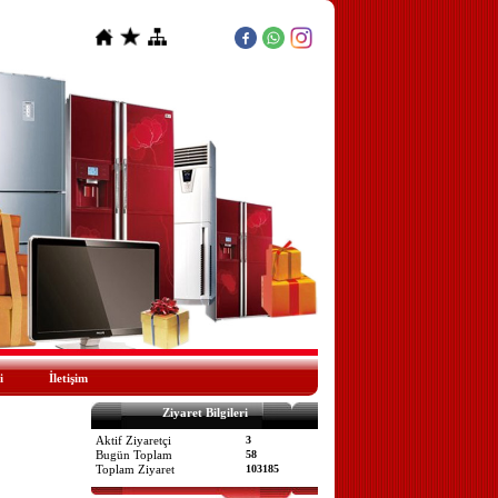
i
İletişim
Ziyaret Bilgileri
Aktif Ziyaretçi
3
Bugün Toplam
58
Toplam Ziyaret
103185