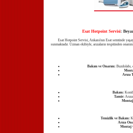
Esat Hotpoint Servisi
: Beya
Esat Hotpoint Servisi, Ankara'nın Esat semtinde yaşay
sunmaktadır. Uzman ekibiyle, arızaların tespitinden onarım
Bakım ve Onarım:
Buzdolabı, ç
Monta
Arıza T
Bakım:
Kombi 
Tamir:
Arızal
Montaj
Temizlik ve Bakım:
Kl
Arıza Ona
Montaj 