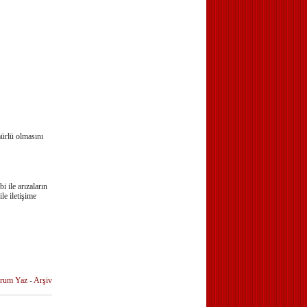
mürlü olmasını
 ile arızaların
le iletişime
rum Yaz
-
Arşiv