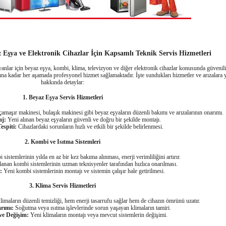
z Eşya ve Elektronik Cihazlar İçin Kapsamlı Teknik Servis Hizmetleri
anlar için beyaz eşya, kombi, klima, televizyon ve diğer elektronik cihazlar konusunda güvenil
ına kadar her aşamada profesyonel hizmet sağlamaktadır. İşte sundukları hizmetler ve arızalara
hakkında detaylar:
1. Beyaz Eşya Servis Hizmetleri
amaşır makinesi, bulaşık makinesi gibi beyaz eşyaların düzenli bakımı ve arızalarının onarımı.
j:
Yeni alınan beyaz eşyaların güvenli ve doğru bir şekilde montajı.
espiti:
Cihazlardaki sorunların hızlı ve etkili bir şekilde belirlenmesi.
2. Kombi ve Isıtma Sistemleri
sistemlerinin yılda en az bir kez bakıma alınması, enerji verimliliğini artırır.
anan kombi sistemlerinin uzman teknisyenler tarafından hızlıca onarılması.
:
Yeni kombi sistemlerinin montajı ve sistemin çalışır hale getirilmesi.
3. Klima Servis Hizmetleri
imaların düzenli temizliği, hem enerji tasarrufu sağlar hem de cihazın ömrünü uzatır.
rımı:
Soğutma veya ısıtma işlevlerinde sorun yaşayan klimaların tamiri.
ve Değişim:
Yeni klimaların montajı veya mevcut sistemlerin değişimi.