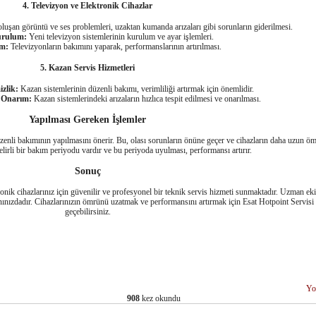
4. Televizyon ve Elektronik Cihazlar
luşan görüntü ve ses problemleri, uzaktan kumanda arızaları gibi sorunların giderilmesi.
rulum:
Yeni televizyon sistemlerinin kurulum ve ayar işlemleri.
m:
Televizyonların bakımını yaparak, performanslarının artırılması.
5. Kazan Servis Hizmetleri
zlik:
Kazan sistemlerinin düzenli bakımı, verimliliği artırmak için önemlidir.
e Onarım:
Kazan sistemlerindeki arızaların hızlıca tespit edilmesi ve onarılması.
Yapılması Gereken İşlemler
zenli bakımının yapılmasını önerir. Bu, olası sorunların önüne geçer ve cihazların daha uzun ö
belirli bir bakım periyodu vardır ve bu periyoda uyulması, performansı artırır.
Sonuç
nik cihazlarınız için güvenilir ve profesyonel bir teknik servis hizmeti sunmaktadır. Uzman ekibi
nızdadır. Cihazlarınızın ömrünü uzatmak ve performansını artırmak için Esat Hotpoint Servisi i
geçebilirsiniz.
Yo
908
kez okundu