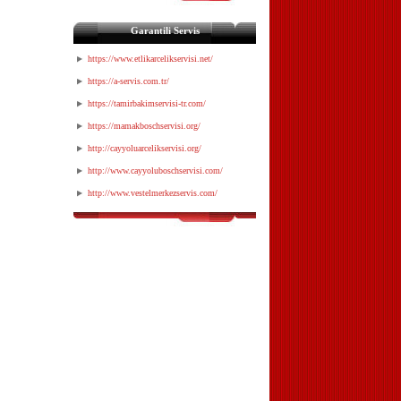
Garantili Servis
https://www.etlikarcelikservisi.net/
https://a-servis.com.tr/
https://tamirbakimservisi-tr.com/
https://mamakboschservisi.org/
http://cayyoluarcelikservisi.org/
http://www.cayyoluboschservisi.com/
http://www.vestelmerkezservis.com/