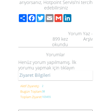
arıyorsanız, Hotpoint Servisi’ni tercih
edebilirsiniz
Paylaş
Facebook
Twitter
Email
Gmail
LinkedIn
Yorum Yaz
-
899
kez
Arşiv
okundu
Yorumlar
Henüz yorum yapılmamış. İlk
yorumu yapmak için
tıklayın
Ziyaret Bilgileri
Aktif Ziyaretçi
2
Bugün Toplam
38
Toplam Ziyaret
103455