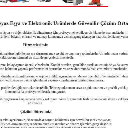
eyaz Eşya ve Elektronik Ürünlerde Güvenilir Çözüm Orta
vizyon ve diğer elektronik cihazlarınız için profesyonel teknik servis hizmetleri sunmaktadır. İnd
 ürünlerin bakımı, onarımı ve montajı konusunda uzmanlaşmış teknisyen kadrosu ile hizmet verme
Hizmetlerimiz
k makinesi gibi beyaz eşyalarınızın arıza tespiti ve onarımı yapılmaktadır. Cihazlarınızın verimli
rekli bakım işlemleri de titizlikle gerçekleştirilmektedir.
ımızı kolaylaştıran önemli cihazlardır. Kombi arızaları, genellikle sıcak su temininde ya da ısıtm
izin bakımını yaparak performansını artırmakta ve arıza durumunda hızlı çözümler sunmaktadır.
 klimaların düzenli bakımı, enerji verimliliği açısından son derece önemlidir. Yenimahalle İndesit
riyor, temizleme ve bakım işlemlerini yaparak cihazlarınızın ömrünü uzatıyoruz.
 problemleri gibi sorunları içerebilir. Televizyonlarınızın arıza tespiti, onarımı ve gerekli yedek 
konusunda da profesyonel destek sunuyoruz.
 ihtiyaçlarınızı karşılamada büyük rol oynar. Arıza durumunda hızlı bir müdahale ile su sıcaklığın
artırıyoruz.
Çözüm Sürecimiz
 teknisyenlerimiz, cihazınızdaki sorunu belirlemek için detaylı bir inceleme yapar.
elirlenen arızalara uygun çözüm önerileri sunulur ve onarım işlemleri gerçekleştirilir.
: Cihazlarınızın daha uzun ömürlü olması için düzenli bakım hizmetleri sağlanır.