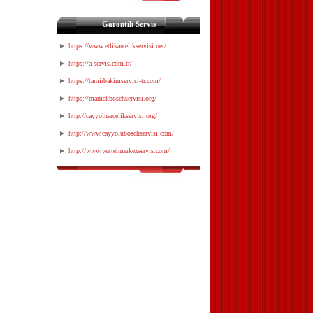
Garantili Servis
https://www.etlikarcelikservisi.net/
https://a-servis.com.tr/
https://tamirbakimservisi-tr.com/
https://mamakboschservisi.org/
http://cayyoluarcelikservisi.org/
http://www.cayyoluboschservisi.com/
http://www.vestelmerkezservis.com/