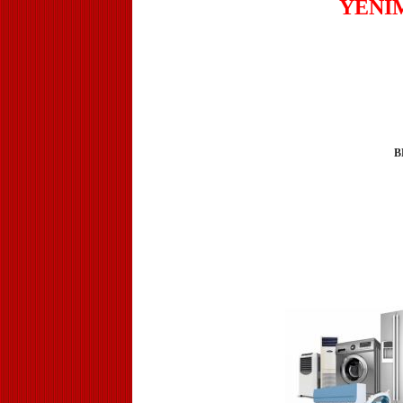
YENİ
B