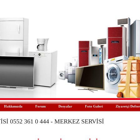
Hakkımızda
Forum
Dosyalar
Foto Galeri
Ziyaretçi Defter
İ 0552 361 0 444 - MERKEZ SERVİSİ