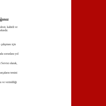
ğınız
esit, kaliteli ve
ktedir.
 çalışması için
ada sorunlara yol
 Servisi olarak,
parçaların temini
ı ve verimliliği