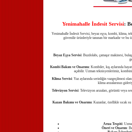
Yenimahalle İndesit Servisi
: B
Yenimahalle İndesit Servisi, beyaz eşya, kombi, klima, tele
güvenilir ürünleriyle tanınan bir markadır ve bu
Beyaz Eşya Servisi
: Buzdolabı, çamaşır makinesi, bulaşı
ge
Kombi Bakım ve Onarımı
: Kombiler, kış aylarında hayat
açabilir. Uzman teknisyenlerimiz, kombin
Klima Servisi
: Yaz aylarında serinliğin vazgeçilmezi olan
klima arızalarınızı gide
Televizyon Servisi
: Televizyon arızaları, görüntü veya ses
Kazan Bakımı ve Onarımı
: Kazanlar, özellikle sıcak su
Arıza Tespiti
: Uzman
Öneri ve Onarım
: B
Bakım İşlemleri