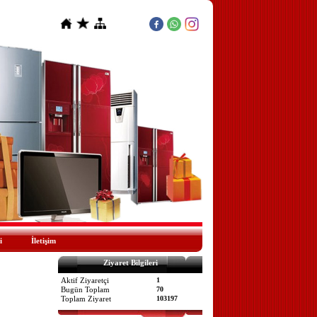
i
İletişim
Ziyaret Bilgileri
Aktif Ziyaretçi
1
Bugün Toplam
70
Toplam Ziyaret
103197