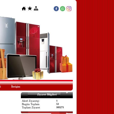
i
İletişim
Ziyaret Bilgileri
Aktif Ziyaretçi
1
Bugün Toplam
53
Toplam Ziyaret
103271