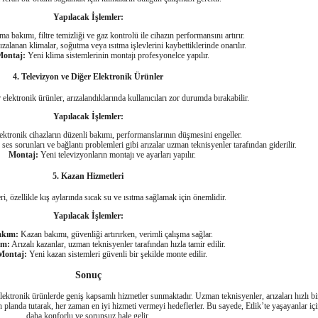
Yapılacak İşlemler:
a bakımı, filtre temizliği ve gaz kontrolü ile cihazın performansını artırır.
zalanan klimalar, soğutma veya ısıtma işlevlerini kaybettiklerinde onarılır.
ontaj:
Yeni klima sistemlerinin montajı profesyonelce yapılır.
4. Televizyon ve Diğer Elektronik Ürünler
 elektronik ürünler, arızalandıklarında kullanıcıları zor durumda bırakabilir.
Yapılacak İşlemler:
ktronik cihazların düzenli bakımı, performanslarının düşmesini engeller.
 ses sorunları ve bağlantı problemleri gibi arızalar uzman teknisyenler tarafından giderilir.
Montaj:
Yeni televizyonların montajı ve ayarları yapılır.
5. Kazan Hizmetleri
i, özellikle kış aylarında sıcak su ve ısıtma sağlamak için önemlidir.
Yapılacak İşlemler:
akım:
Kazan bakımı, güvenliği artırırken, verimli çalışma sağlar.
ım:
Arızalı kazanlar, uzman teknisyenler tarafından hızla tamir edilir.
Montaj:
Yeni kazan sistemleri güvenli bir şekilde monte edilir.
Sonuç
lektronik ürünlerde geniş kapsamlı hizmetler sunmaktadır. Uzman teknisyenler, arızaları hızlı bir
 planda tutarak, her zaman en iyi hizmeti vermeyi hedeflerler. Bu sayede, Etlik’te yaşayanlar i
daha konforlu ve sorunsuz hale gelir.