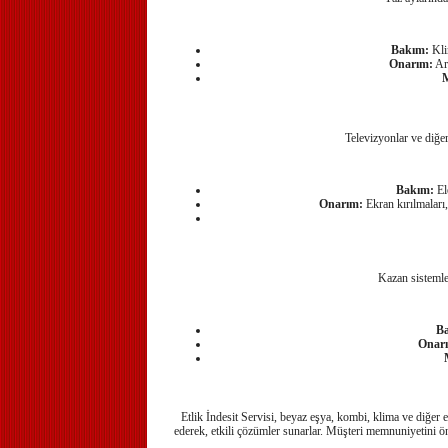
Bakım:
Klim
Onarım:
Arı
M
Televizyonlar ve diğer
Bakım:
Ele
Onarım:
Ekran kırılmaları,
Kazan sistemler
B
Onar
Etlik İndesit Servisi, beyaz eşya, kombi, klima ve diğer e
ederek, etkili çözümler sunarlar. Müşteri memnuniyetini ön