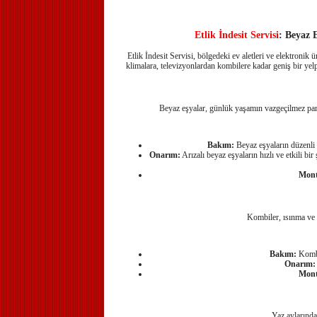
Etlik İndesit Servisi
: Beyaz 
Etlik İndesit Servisi, bölgedeki ev aletleri ve elektroni
klimalara, televizyonlardan kombilere kadar geniş bir yelp
Beyaz eşyalar, günlük yaşamın vazgeçilmez parça
Bakım:
Beyaz eşyaların düzenli b
Onarım:
Arızalı beyaz eşyaların hızlı ve etkili b
Mont
Kombiler, ısınma ve s
Bakım:
Kombi 
Onarım:
Mont
Yaz aylarında