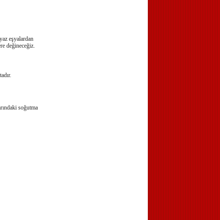
eyaz eşyalardan
ere değineceğiz.
adır.
larındaki soğutma