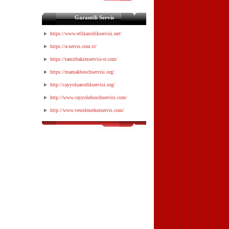
Garantili Servis
https://www.etlikarcelikservisi.net/
https://a-servis.com.tr/
https://tamirbakimservisi-tr.com/
https://mamakboschservisi.org/
http://cayyoluarcelikservisi.org/
http://www.cayyoluboschservisi.com/
http://www.vestelmerkezservis.com/