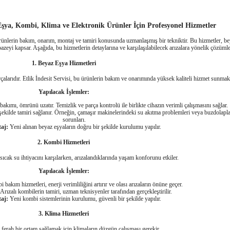
Eşya, Kombi, Klima ve Elektronik Ürünler İçin Profesyonel Hizmetler
k ürünlerin bakım, onarım, montaj ve tamiri konusunda uzmanlaşmış bir tekniktir. Bu hizmetler, b
azeyi kapsar. Aşağıda, bu hizmetlerin detaylarına ve karşılaşılabilecek arızalara yönelik çözüml
1. Beyaz Eşya Hizmetleri
larıdır. Etlik İndesit Servisi, bu ürünlerin bakım ve onarımında yüksek kaliteli hizmet sunmakt
Yapılacak İşlemler:
akımı, ömrünü uzatır. Temizlik ve parça kontrolü ile birlikte cihazın verimli çalışmasını sağlar.
ir şekilde tamiri sağlanır. Örneğin, çamaşır makinelerindeki su akıtma problemleri veya buzdolap
sorunları.
aj:
Yeni alınan beyaz eşyaların doğru bir şekilde kurulumu yapılır.
2. Kombi Hizmetleri
ıcak su ihtiyacını karşılarken, arızalandıklarında yaşam konforunu etkiler.
Yapılacak İşlemler:
bakım hizmetleri, enerji verimliliğini artırır ve olası arızaların önüne geçer.
Arızalı kombilerin tamiri, uzman teknisyenler tarafından gerçekleştirilir.
aj:
Yeni kombi sistemlerinin kurulumu, güvenli bir şekilde yapılır.
3. Klima Hizmetleri
 ferah bir ortam sağlamak için klimaların düzgün çalışması gerekir.