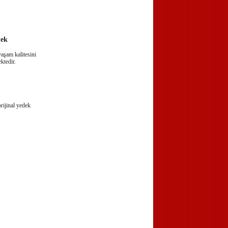
tek
yaşam kalitesini
ktedir.
orijinal yedek