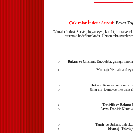
Çakıralar İndesit Servisi
: Beyaz Eş
Çakıralar İndesit Servisi, beyaz eşya, kombi, klima ve tel
artırmayı hedeflemektedir. Uzman teknisyenlerimiz,
Bakım ve Onarım:
Buzdolabı, çamaşır makinesi
Montaj:
Yeni alınan beyaz
Bakım:
Kombilerin periyodik b
Onarım:
Kombide meydana gelen 
Temizlik ve Bakım:
K
Arıza Tespiti:
Klima ar
Tamir ve Bakım:
Televizy
Montaj:
Televizy