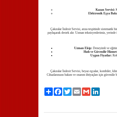
Kazan Servisi:
K
Elektronik Eşya Bakı
Çakıralar İndesit Servisi, arıza tespitinde sistematik bi
paylaşarak destek alır. Uzman teknisyenlerimiz, yerinde in
Uzman Ekip:
Deneyimli ve eğitiml
Hızlı ve Güvenilir Hizmet
Uygun Fiyatlar:
Reka
Çakıralar İndesit Servisi, beyaz eşyalar, kombiler, kl
Cihazlarınızın bakım ve onarım ihtiyaçları için güvenilir 
Paylaş
Facebook
Twitter
Email
Gmail
LinkedIn