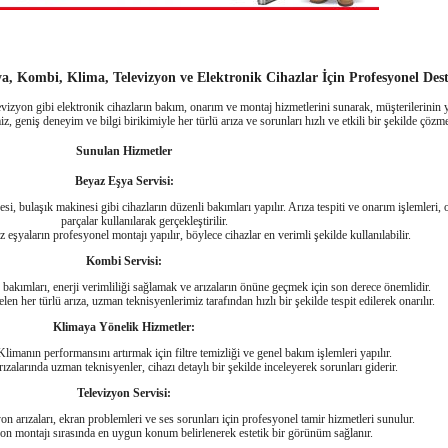
ya, Kombi, Klima, Televizyon ve Elektronik Cihazlar İçin Profesyonel Des
evizyon gibi elektronik cihazların bakım, onarım ve montaj hizmetlerini sunarak, müşterilerinin 
 geniş deneyim ve bilgi birikimiyle her türlü arıza ve sorunları hızlı ve etkili bir şekilde çözme
Sunulan Hizmetler
Beyaz Eşya Servisi:
, bulaşık makinesi gibi cihazların düzenli bakımları yapılır. Arıza tespiti ve onarım işlemleri, 
parçalar kullanılarak gerçekleştirilir.
 eşyaların profesyonel montajı yapılır, böylece cihazlar en verimli şekilde kullanılabilir.
Kombi Servisi:
akımları, enerji verimliliği sağlamak ve arızaların önüne geçmek için son derece önemlidir.
her türlü arıza, uzman teknisyenlerimiz tarafından hızlı bir şekilde tespit edilerek onarılır.
Klimaya Yönelik Hizmetler:
limanın performansını artırmak için filtre temizliği ve genel bakım işlemleri yapılır.
ızalarında uzman teknisyenler, cihazı detaylı bir şekilde inceleyerek sorunları giderir.
Televizyon Servisi:
on arızaları, ekran problemleri ve ses sorunları için profesyonel tamir hizmetleri sunulur.
on montajı sırasında en uygun konum belirlenerek estetik bir görünüm sağlanır.