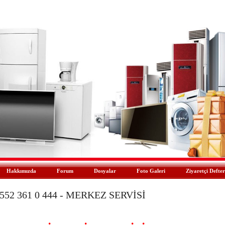
Hakkımızda
Forum
Dosyalar
Foto Galeri
Ziyaretçi Defter
52 361 0 444 - MERKEZ SERVİSİ