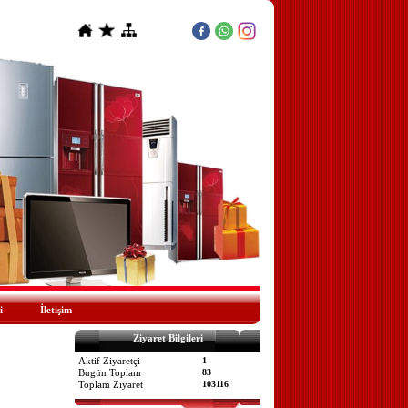
i
İletişim
Ziyaret Bilgileri
Aktif Ziyaretçi
1
Bugün Toplam
83
Toplam Ziyaret
103116