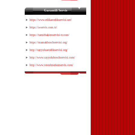
Garantili Servis
https://www.etlikarcelikservisi.net/
https://a-servis.com.tr/
https://tamirbakimservisi-tr.com/
https://mamakboschservisi.org/
http://cayyoluarcelikservisi.org/
http://www.cayyoluboschservisi.com/
http://www.vestelmerkezservis.com/