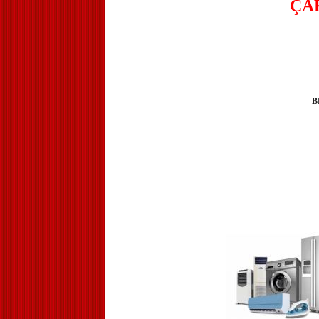
ÇAK
B