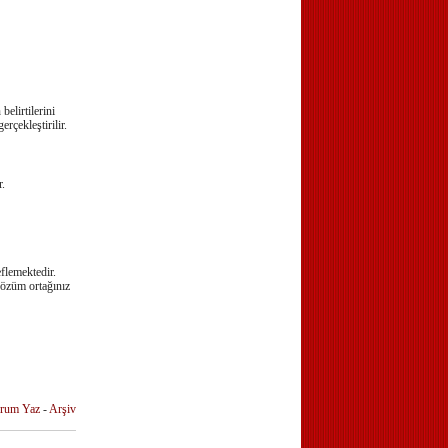
belirtilerini
rçekleştirilir.
.
flemektedir.
 çözüm ortağınız
rum Yaz
-
Arşiv