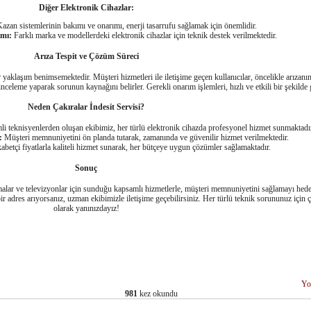
Diğer Elektronik Cihazlar:
azan sistemlerinin bakımı ve onarımı, enerji tasarrufu sağlamak için önemlidir.
mı:
Farklı marka ve modellerdeki elektronik cihazlar için teknik destek verilmektedir.
Arıza Tespit ve Çözüm Süreci
r yaklaşım benimsemektedir. Müşteri hizmetleri ile iletişime geçen kullanıcılar, öncelikle arızanın 
celeme yaparak sorunun kaynağını belirler. Gerekli onarım işlemleri, hızlı ve etkili bir şekilde ge
Neden Çakıralar İndesit Servisi?
i teknisyenlerden oluşan ekibimiz, her türlü elektronik cihazda profesyonel hizmet sunmaktadır
:
Müşteri memnuniyetini ön planda tutarak, zamanında ve güvenilir hizmet verilmektedir.
betçi fiyatlarla kaliteli hizmet sunarak, her bütçeye uygun çözümler sağlamaktadır.
Sonuç
imalar ve televizyonlar için sunduğu kapsamlı hizmetlerle, müşteri memnuniyetini sağlamayı hede
bir adres arıyorsanız, uzman ekibimizle iletişime geçebilirsiniz. Her türlü teknik sorununuz için
olarak yanınızdayız!
Yo
981
kez okundu