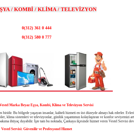
ŞYA / KOMBİ / KLİMA / TELEVİZYON
0(312) 361 0 444
0(312) 580 0 777
estel Marka Beyaz Eşya, Kombi, Klima ve Televizyon Servisi
n biridir. Bu bölgede yaşayan insanlar, kaliteli hizmeti en üst düzeyde almayı hak ederler. Evler
ler, klima sistemleri ve televizyonlar, günlük yaşantımızı kolaylaştıran ve konfor seviyemizi ar
bakıma ihtiyaç duyabilir. İşte tam bu noktada, Çankaya ilçesinde hizmet veren Vestel Servisi dev
Vestel Servisi: Güvenilir ve Profesyonel Hizmet