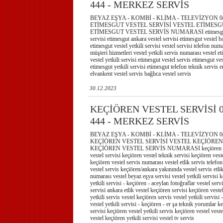
444 - MERKEZ SERVİS
BEYAZ EŞYA - KOMBİ - KLİMA - TELEVİZYON 0(3
ETİMESGUT VESTEL SERVİSİ VESTEL ETİMESG
ETİMESGUT VESTEL SERVİS NUMARASI etimesgut ves
servisi etimesgut ankara vestel servisi etimesgut vestel 
etimesgut vestel yetkili servisi vestel servisi telefon numa
müşteri hizmetleri vestel yetkili servis numarası vestel e
vestel yetkili servisi etimesgut vestel servis etimesgut ves
etimesgut yetkili servisi etimesgut telefon teknik servis 
elvankent vestel servis bağlıca vestel servis
30.12.2023
KEÇİÖREN VESTEL SERVİSİ 0(
444 - MERKEZ SERVİS
BEYAZ EŞYA - KOMBİ - KLİMA - TELEVİZYON 0(3
KEÇİÖREN VESTEL SERVİSİ VESTEL KEÇİÖREN
KEÇİÖREN VESTEL SERVİS NUMARASI keçiören veste
vestel servisi keçiören vestel teknik servisi keçiören vest
keçiören vestel servis numarası vestel etlik servis telefon
vestel servis keçiören/ankara yakınında vestel servis etlik
numarası vestel beyaz eşya servisi vestel yetkili servisi 
yetkili servisi - keçiören - aceylan fotoğraflar vestel ser
servisi ankara etlik vestel keçiören servisi keçiören veste
yetkili servis vestel keçiören servis vestel yetkili servisi 
vestel yetkili servisi - keçiören - er şa teknik yorumlar ke
servisi keçiören vestel yetkili servis keçiören vestel vestel
vestel keçiören yetkili servisi vestel tv servis