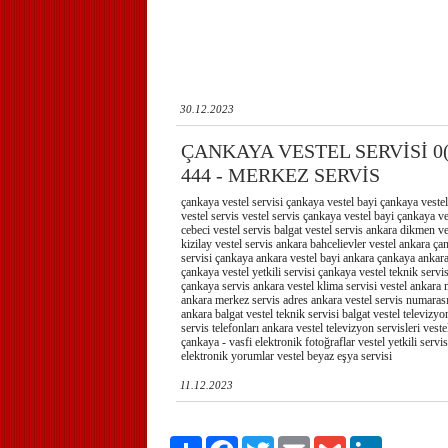
30.12.2023
ÇANKAYA VESTEL SERVİSİ 0(3
444 - MERKEZ SERVİS
çankaya vestel servisi çankaya vestel bayi çankaya vestel
vestel servis vestel servis çankaya vestel bayi çankaya ve
cebeci vestel servis balgat vestel servis ankara dikmen ve
kizilay vestel servis ankara bahcelievler vestel ankara ça
servisi çankaya ankara vestel bayi ankara çankaya ankara
çankaya vestel yetkili servisi çankaya vestel teknik servi
çankaya servis ankara vestel klima servisi vestel ankara 
ankara merkez servis adres ankara vestel servis numarası
ankara balgat vestel teknik servisi balgat vestel televizyo
servis telefonları ankara vestel televizyon servisleri vestel
çankaya - vasfi elektronik fotoğraflar vestel yetkili servis
elektronik yorumlar vestel beyaz eşya servisi
11.12.2023
Paylaş
Facebook
Twitter
Email
Gmail
LinkedIn