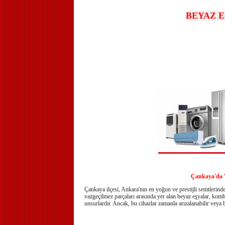
BEYAZ E
Çankaya'da V
Çankaya ilçesi, Ankara'nın en yoğun ve prestijli semtlerinde
vazgeçilmez parçaları arasında yer alan beyaz eşyalar, kombi
unsurlardır. Ancak, bu cihazlar zamanla arızalanabilir veya 