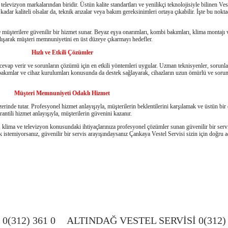
levizyon markalarından biridir. Üstün kalite standartları ve yenilikçi teknolojisiyle bilinen Vest
adar kaliteli olsalar da, teknik arızalar veya bakım gereksinimleri ortaya çıkabilir. İşte bu nok
müşterilere güvenilir bir hizmet sunar. Beyaz eşya onarımları, kombi bakımları, klima montajı 
lışarak müşteri memnuniyetini en üst düzeye çıkarmayı hedefler.
Hızlı ve Etkili Çözümler
e cevap verir ve sorunların çözümü için en etkili yöntemleri uygular. Uzman teknisyenler, sorunlar
ik bakımlar ve cihaz kurulumları konusunda da destek sağlayarak, cihazların uzun ömürlü ve sorun
Müşteri Memnuniyeti Odaklı Hizmet
rinde tutar. Profesyonel hizmet anlayışıyla, müşterilerin beklentilerini karşılamak ve üstün bi
garantili hizmet anlayışıyla, müşterilerin güvenini kazanır.
klima ve televizyon konusundaki ihtiyaçlarınıza profesyonel çözümler sunan güvenilir bir servis
 istemiyorsanız, güvenilir bir servis arayışındaysanız Çankaya Vestel Servisi sizin için doğru ad
(312) 361 0
ALTINDAĞ VESTEL SERVİSİ 0(312) 