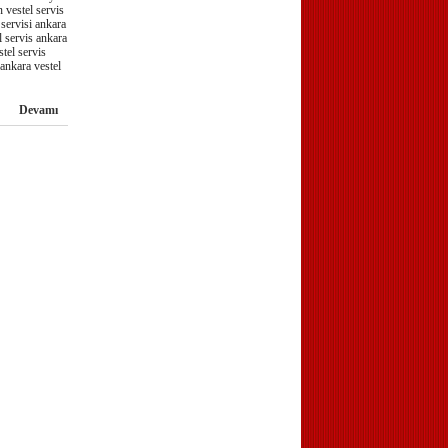
 vestel servis
 servisi ankara
l servis ankara
stel servis
 ankara vestel
Devamı