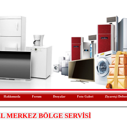
Hakkımızda
Forum
Dosyalar
Foto Galeri
Ziyaretçi Defter
L MERKEZ BÖLGE SERVİSİ