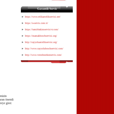
Garantili Servis
https://www.etlikarcelikservisi.net/
https://a-servis.com.tr/
https://tamirbakimservisi-tr.com/
https://mamakboschservisi.org/
http://cayyoluarcelikservisi.org/
http://www.cayyoluboschservisi.com/
http://www.vestelmerkezservis.com/
imizin
tıran önemli
reye girer.