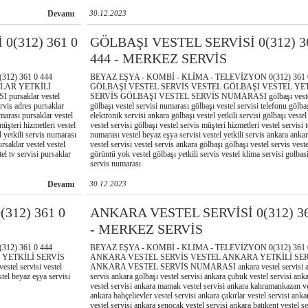
Devamı
30.12.2023
0(312) 361 0
GÖLBAŞI VESTEL SERVİSİ 0(312) 3
444 - MERKEZ SERVİS
12) 361 0 444
BEYAZ EŞYA - KOMBİ - KLİMA - TELEVİZYON 0(312) 361 
LAR YETKİLİ
GÖLBAŞI VESTEL SERVİS VESTEL GÖLBAŞI VESTEL YE
rsaklar vestel
SERVİS GÖLBAŞI VESTEL SERVİS NUMARASI gölbaşı vestel 
ervis adres pursaklar
gölbaşı vestel servisi numarası gölbaşı vestel servisi telefonu gölbaş
umarası pursaklar vestel
elektronik servisi ankara gölbaşı vestel yetkili servisi gölbaşı vestel 
müşteri hizmetleri vestel
vestel servisi gölbaşı vestel servis müşteri hizmetleri vestel servisi 
l yetkili servis numarası
numarası vestel beyaz eşya servisi vestel yetkili servis ankara anka
ursaklar vestel vestel
vestel servisi vestel servis ankara gölbaşı gölbaşı vestel servis veste
el tv servisi pursaklar
görüntü yok vestel gölbaşı yetkili servis vestel klima servisi golbasi
servis numarası
Devamı
30.12.2023
312) 361 0
ANKARA VESTEL SERVİSİ 0(312) 36
- MERKEZ SERVİS
12) 361 0 444
BEYAZ EŞYA - KOMBİ - KLİMA - TELEVİZYON 0(312) 361 
YETKİLİ SERVİS
ANKARA VESTEL SERVİS VESTEL ANKARA YETKİLİ SE
l servisi vestel
ANKARA VESTEL SERVİS NUMARASI ankara vestel servisi ank
stel beyaz eşya servisi
servis ankara gölbaşı vestel servisi ankara çubuk vestel servisi ank
vestel servisi ankara mamak vestel servisi ankara kahramankazan ve
ankara bahçelievler vestel servisi ankara çakırlar vestel servisi ank
vestel servisi ankara şenocak vestel servisi ankara batıkent vestel se