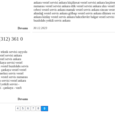
ankara vestel servisi ankara küçükesat vestel servisi ankara keçiören
numarası vestel servisi ankara etlik vestel servisi ankara ulus vestel
cebeci vestel servis ankara mamak vestel servis ankara sincan veste
altındağ vestel servis ankara gölbaşı vestel servis ankara dikmen ve
ankara kizilay vestel servis ankara bahcelievler balgat vestel servisi
buzdolabı yetkili servis ankara
Devamı
30.12.2023
12) 361 0
 teknik servisi cayyolu
stel servisi ankara
stel servis ankara
nkaya servisi vestel
 vestel buzdolabı servis
s çankaya vestel vestel
merkez servis vestel
 vestel servis numarası
n servisi vestel ankara
 yetkili servisi -
i - çankaya - vasfi
Devamı
4
5
6
7
8
9