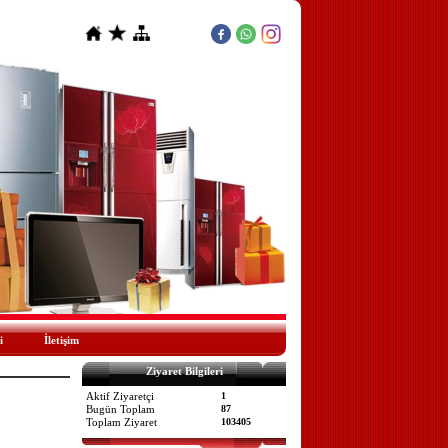
i
İletişim
Ziyaret Bilgileri
Aktif Ziyaretçi
1
Bugün Toplam
87
Toplam Ziyaret
103405