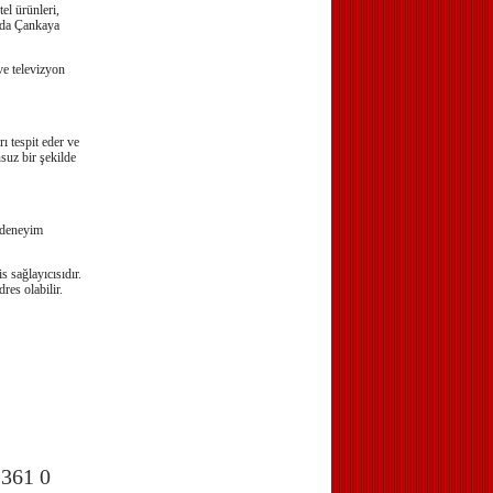
el ürünleri,
tada Çankaya
ve televizyon
ı tespit eder ve
suz bir şekilde
r deneyim
 sağlayıcısıdır.
res olabilir.
361 0