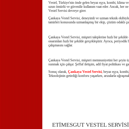
Vestel, Türkiye'nin önde gelen beyaz eşya, kombi, klima ve te
uzun ömürlü ve güvenilir kullanım vaat eder. Ancak, her ne k
Vestel Servisi devreye girer.
Çankaya Vestel Servisi, deneyimli ve uzman teknik ekibiyle 
tamirleri konusunda uzmanlaşmış bir ekip, çözüm odaklı ça
Çankaya Vestel Servisi, müşteri taleplerine hızlı bir şekild
onarımları hızlı bir şekilde gerçekleştirir. Ayrıca, periyod
çalışmasını sağlar.
Çankaya Vestel Servisi, müşteri memnuniyetini her şeyin üze
sunmak için çalışır. Şeffaf iletişim, adil fiyat politikası ve 
Sonuç olarak,
Çankaya Vestel Servisi
,
beyaz eşya, kombi, 
Teknolojinin getirdiği konforu yaşarken, arızalarla uğraşmak
ETİMESGUT VESTEL SERVİSİ 0