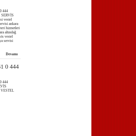
0 444
 SERVİS
 vestel
servisi ankara
teri hizmetleri
ara altındağ
vis vestel
ya servisi
Devamı
1 0 444
0 444
RVİS
 VESTEL