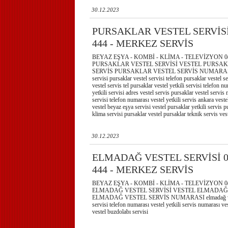
30.12.2023
PURSAKLAR VESTEL SERVİSİ 
444 - MERKEZ SERVİS
BEYAZ EŞYA - KOMBİ - KLİMA - TELEVİZYON 0(3
PURSAKLAR VESTEL SERVİSİ VESTEL PURSAK
SERVİS PURSAKLAR VESTEL SERVİS NUMARASI pu
servisi pursaklar vestel servisi telefon pursaklar vestel s
vestel servis tel pursaklar vestel yetkili servisi telefon n
yetkili servisi adres vestel servis pursaklar vestel servis 
servisi telefon numarası vestel yetkili servis ankara veste
vestel beyaz eşya servisi vestel pursaklar yetkili servis p
klima servisi pursaklar vestel pursaklar teknik servis vest
30.12.2023
ELMADAĞ VESTEL SERVİSİ 0(
444 - MERKEZ SERVİS
BEYAZ EŞYA - KOMBİ - KLİMA - TELEVİZYON 0(3
ELMADAĞ VESTEL SERVİSİ VESTEL ELMADAĞ 
ELMADAĞ VESTEL SERVİS NUMARASI elmadağ veste
servisi telefon numarası vestel yetkili servis numarası ve
vestel buzdolabı servisi