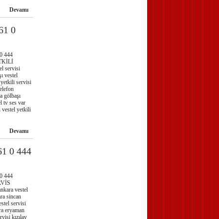
Devamı
61 0
0 444
TKİLİ
servisi
ı vestel
yetkili servisi
telefon
ra gölbaşı
l tv ses var
 vestel yetkili
Devamı
1 0 444
0 444
RVİS
ara vestel
ara sincan
stel servisi
ara eryaman
rvisi kızılay