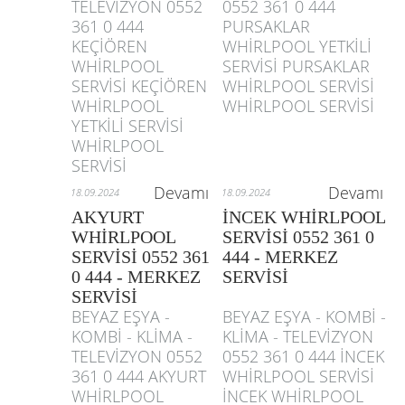
TELEVİZYON 0552
0552 361 0 444
361 0 444
PURSAKLAR
KEÇİÖREN
WHİRLPOOL YETKİLİ
WHİRLPOOL
SERVİSİ PURSAKLAR
SERVİSİ KEÇİÖREN
WHİRLPOOL SERVİSİ
WHİRLPOOL
WHİRLPOOL SERVİSİ
YETKİLİ SERVİSİ
WHİRLPOOL
SERVİSİ
Devamı
Devamı
18.09.2024
18.09.2024
AKYURT
İNCEK WHİRLPOOL
WHİRLPOOL
SERVİSİ 0552 361 0
SERVİSİ 0552 361
444 - MERKEZ
0 444 - MERKEZ
SERVİSİ
SERVİSİ
BEYAZ EŞYA -
BEYAZ EŞYA - KOMBİ -
KOMBİ - KLİMA -
KLİMA - TELEVİZYON
TELEVİZYON 0552
0552 361 0 444 İNCEK
361 0 444 AKYURT
WHİRLPOOL SERVİSİ
WHİRLPOOL
İNCEK WHİRLPOOL